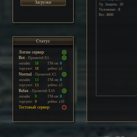
Загрузки
Ур. Защиты.:
20
Уклонение:
-8
Вес:
4800
Статус
Логин сервер:
Bot
- Прометей Х1:
онлайн:
18
ГМ-ов:
0
торгуют:
18
рейты: х1
Normal
- Прометей Х5:
онлайн:
13
ГМ-ов:
0
торгуют:
13
рейты: х5
Relax
- Прометей Х10:
онлайн:
9
ГМ-ов:
0
торгуют:
9
рейты: х10
Тестовый сервер: