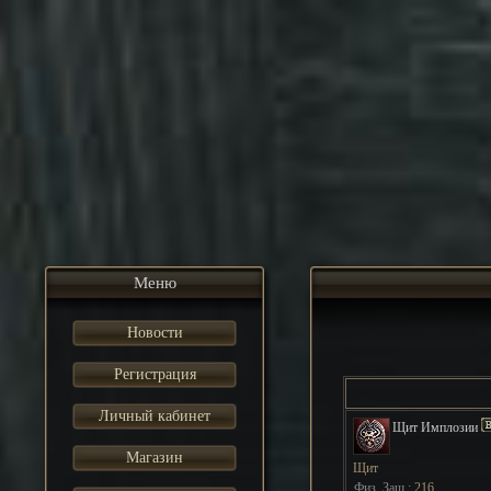
Меню
Новости
Регистрация
Личный кабинет
Щит Имплозии
Магазин
Щит
Физ. Защ.:
216