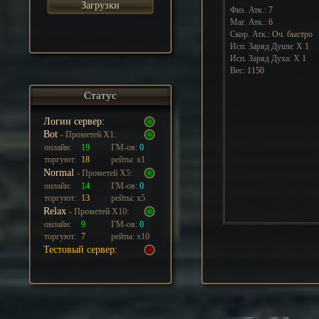
Загрузки
Физ. Атк.:
7
Маг. Атк.:
6
Скор. Атк.:
Оч. быстро
Исп. Заряд Души:
Х
1
Исп. Заряд Духа:
Х
1
Вес:
1150
Статус
Логин сервер:
Bot
- Прометей Х1:
онлайн:
19
ГМ-ов:
0
торгуют:
18
рейты: х1
Normal
- Прометей Х5:
онлайн:
14
ГМ-ов:
0
торгуют:
13
рейты: х5
Relax
- Прометей Х10:
онлайн:
9
ГМ-ов:
0
торгуют:
7
рейты: х10
Тестовый сервер: