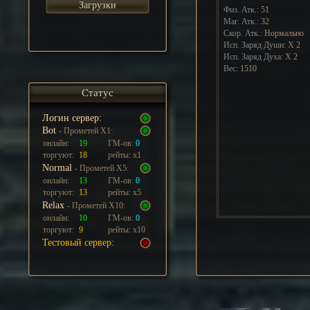
Загрузки
Физ. Атк.:
51
Маг. Атк.:
32
Скор. Атк.:
Нормально
Исп. Заряд Души:
Х
2
Исп. Заряд Духа:
Х
2
Вес:
1510
Статус
Логин сервер:
Bot
- Прометей Х1:
онлайн:
19
ГМ-ов:
0
торгуют:
18
рейты: х1
Normal
- Прометей Х5:
онлайн:
13
ГМ-ов:
0
торгуют:
13
рейты: х5
Relax
- Прометей Х10:
онлайн:
10
ГМ-ов:
0
торгуют:
9
рейты: х10
Тестовый сервер: