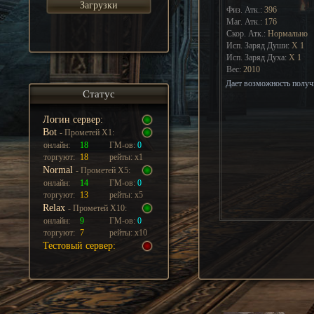
Загрузки
Физ. Атк.:
396
Маг. Атк.:
176
Скор. Атк.:
Нормально
Исп. Заряд Души:
Х
1
Исп. Заряд Духа:
Х
1
Вес:
2010
Дает возможность получи
Статус
Логин сервер:
Bot
- Прометей Х1:
онлайн:
18
ГМ-ов:
0
торгуют:
18
рейты: х1
Normal
- Прометей Х5:
онлайн:
14
ГМ-ов:
0
торгуют:
13
рейты: х5
Relax
- Прометей Х10:
онлайн:
9
ГМ-ов:
0
торгуют:
7
рейты: х10
Тестовый сервер: