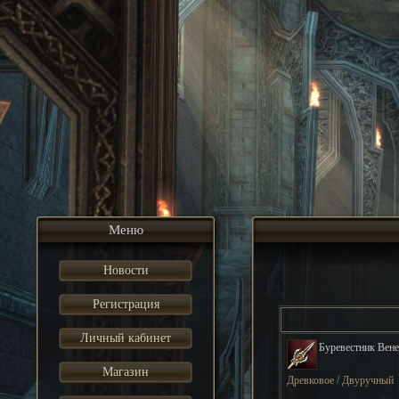
Меню
Новости
Регистрация
Личный кабинет
Буревестник Вен
Магазин
Древковое / Двуручный