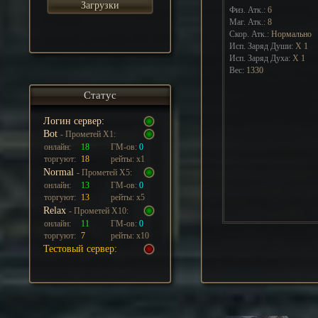
Загрузки
Физ. Атк.:
6
Маг. Атк.:
8
Скор. Атк.:
Нормально
Исп. Заряд Души:
Х
1
Исп. Заряд Духа:
Х
1
Вес:
1330
Статус
Логин сервер:
Bot
- Прометей Х1:
онлайн:
18
ГМ-ов:
0
торгуют:
18
рейты: х1
Normal
- Прометей Х5:
онлайн:
13
ГМ-ов:
0
торгуют:
13
рейты: х5
Relax
- Прометей Х10:
онлайн:
11
ГМ-ов:
0
торгуют:
7
рейты: х10
Тестовый сервер: