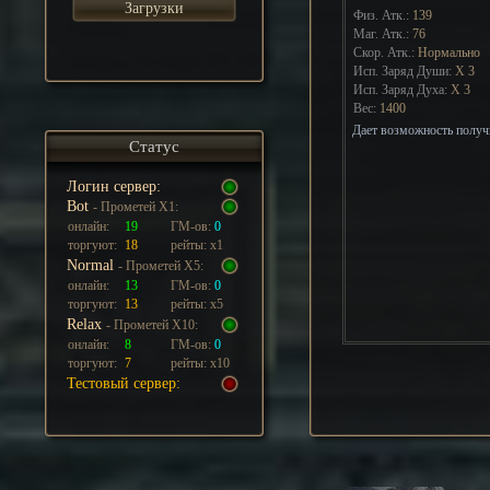
Загрузки
Физ. Атк.:
139
Маг. Атк.:
76
Скор. Атк.:
Нормально
Исп. Заряд Души:
Х
3
Исп. Заряд Духа:
Х
3
Вес:
1400
Дает возможность получ
Статус
Логин сервер:
Bot
- Прометей Х1:
онлайн:
19
ГМ-ов:
0
торгуют:
18
рейты: х1
Normal
- Прометей Х5:
онлайн:
13
ГМ-ов:
0
торгуют:
13
рейты: х5
Relax
- Прометей Х10:
онлайн:
8
ГМ-ов:
0
торгуют:
7
рейты: х10
Тестовый сервер: