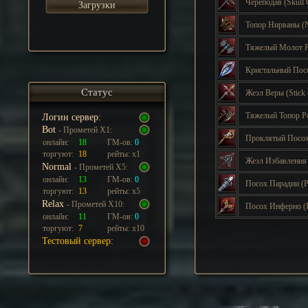
Череподав
(Skull
Загрузки
Топор Нирваны
(
Тяжелый Молот 
Кристальный По
Статус
Жезл Веры
(Stick
Тяжелый Топор Р
Логин сервер:
Bot
- Прометей Х1:
Проклятый Посо
онлайн:
18
ГМ-ов:
0
торгуют:
18
рейты: х1
Жезл Избавлени
Normal
- Прометей Х5:
онлайн:
13
ГМ-ов:
0
Посох Парадии
(P
торгуют:
13
рейты: х5
Relax
- Прометей Х10:
Посох Инферно
(
онлайн:
11
ГМ-ов:
0
торгуют:
7
рейты: х10
Тестовый сервер: