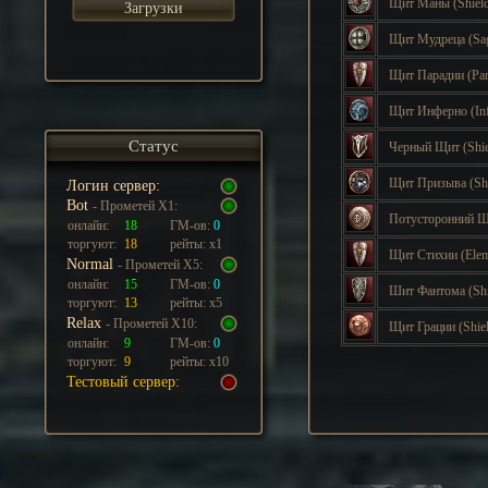
Щит Маны
(Shiel
Загрузки
Щит Мудреца
(Sa
Щит Парадии
(Pa
Щит Инферно
(In
Статус
Черный Щит
(Shi
Щит Призыва
(Sh
Логин сервер:
Bot
- Прометей Х1:
Потусторонний 
онлайн:
18
ГМ-ов:
0
торгуют:
18
рейты: х1
Щит Стихии
(Ele
Normal
- Прометей Х5:
онлайн:
15
ГМ-ов:
0
Шит Фантома
(Sh
торгуют:
13
рейты: х5
Relax
- Прометей Х10:
Щит Грации
(Shie
онлайн:
9
ГМ-ов:
0
торгуют:
9
рейты: х10
Тестовый сервер: