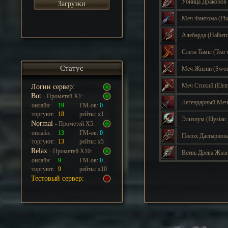
Убийца Драконов
Загрузки
Меч Фантома
(Ph
Алебарда
(Halber
Слеза Тьмы
(Tear
Статус
Меч Жизни
(Swor
Меч Стихий
(Ele
Логин сервер:
Bot
- Прометей Х1:
Легендарный Ме
онлайн:
19
ГМ-ов:
0
торгуют:
18
рейты: х1
Элизиум
(Elysian
Normal
- Прометей Х5:
онлайн:
13
ГМ-ов:
0
Посох Даспарион
торгуют:
13
рейты: х5
Relax
- Прометей Х10:
Ветвь Древа Жиз
онлайн:
9
ГМ-ов:
0
торгуют:
9
рейты: х10
Тестовый сервер: