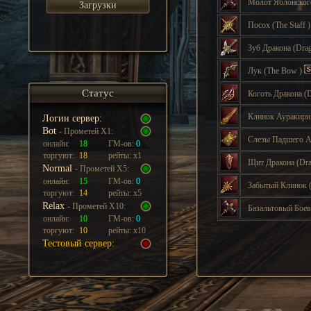
Молот Яблонско
Загрузки
Посох
(The Staff
Зуб Дракона
(Dra
Лук
(The Bow
)
Статус
Коготь Дракона
(
Клинок Ауракир
Логин сервер:
Bot
- Прометей Х1:
Слезы Падшего 
онлайн:
18
ГМ-ов:
0
торгуют:
18
рейты: х1
Щит Дракона
(Dr
Normal
- Прометей Х5:
онлайн:
15
ГМ-ов:
0
Забытый Клинок
торгуют:
14
рейты: х5
Relax
- Прометей Х10:
Базальтовый Бое
онлайн:
10
ГМ-ов:
0
торгуют:
10
рейты: х10
Тестовый сервер: