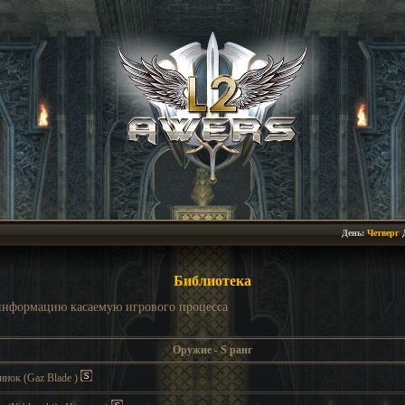
День:
Четверг
Библиотека
 информацию касаемую игрового процесса
Оружие - S ранг
линок
(Gaz Blade
)