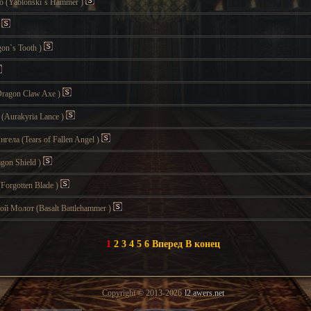
го
(Yablonski`s Hammer
)
)
gon`s Tooth
)
Dragon Claw Axe
)
и
(Aurakyria Lance
)
Ангела
(Tears of Fallen Angel
)
agon Shield
)
(Forgotten Blade
)
вой Молот
(Basalt Battlehammer
)
1
2
3
4
5
6
Вперед
В конец
Copyright © 2013-2026
l2.awers.net