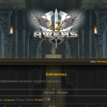
День:
Пятница
Библиотека
 информацию касаемую игрового процесса
Оружие - S84 ранг
еры
Здоровье
(Vesper Stormer
Health
)