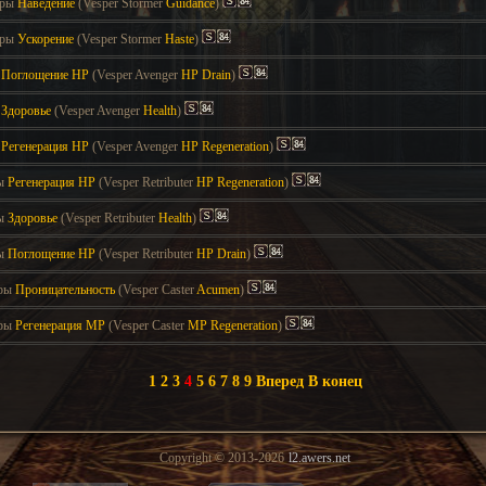
еры
Наведение
(Vesper Stormer
Guidance
)
еры
Ускорение
(Vesper Stormer
Haste
)
ы
Поглощение НР
(Vesper Avenger
HP Drain
)
ы
Здоровье
(Vesper Avenger
Health
)
ы
Регенерация НР
(Vesper Avenger
HP Regeneration
)
ры
Регенерация НР
(Vesper Retributer
HP Regeneration
)
ры
Здоровье
(Vesper Retributer
Health
)
ры
Поглощение НР
(Vesper Retributer
HP Drain
)
еры
Проницательность
(Vesper Caster
Acumen
)
еры
Регенерация МР
(Vesper Caster
MP Regeneration
)
1
2
3
4
5
6
7
8
9
Вперед
В конец
Copyright © 2013-2026
l2.awers.net