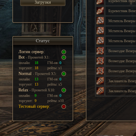
Буревестник Вен
Загрузки
Буревестник Вен
Мститель Венер
Мститель Венер
Статус
Мститель Венер
Возмездие Вене
Логин сервер:
Bot
- Прометей Х1:
Возмездие Вене
онлайн:
18
ГМ-ов:
0
торгуют:
18
рейты: х1
Возмездие Вене
Normal
- Прометей Х5:
онлайн:
13
ГМ-ов:
0
Заклинатель Вен
торгуют:
13
рейты: х5
Relax
- Прометей Х10:
Заклинатель Вен
онлайн:
9
ГМ-ов:
0
торгуют:
9
рейты: х10
Тестовый сервер: