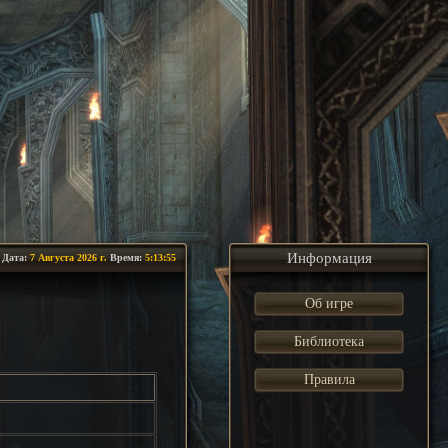
Информация
Дата:
7 Августа 2026 г.
Время:
5:13:56
Об игре
Библиотека
Правила