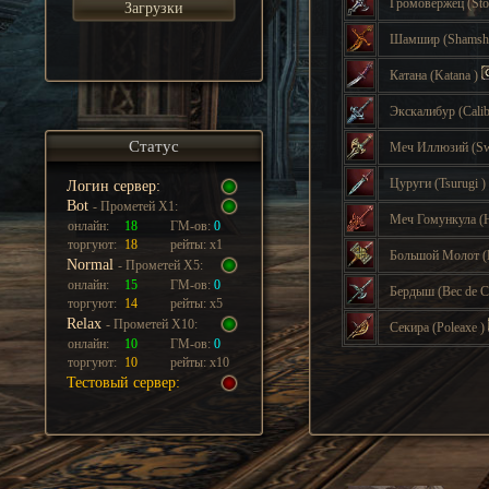
Громовержец
(St
Загрузки
Шамшир
(Shamsh
Катана
(Katana
)
Экскалибур
(Cali
Статус
Меч Иллюзий
(S
Цуруги
(Tsurugi
)
Логин сервер:
Bot
- Прометей Х1:
Меч Гомункула
(
онлайн:
18
ГМ-ов:
0
торгуют:
18
рейты: х1
Большой Молот
Normal
- Прометей Х5:
онлайн:
15
ГМ-ов:
0
Бердыш
(Bec de 
торгуют:
14
рейты: х5
Relax
- Прометей Х10:
Секира
(Poleaxe
)
онлайн:
10
ГМ-ов:
0
торгуют:
10
рейты: х10
Тестовый сервер: