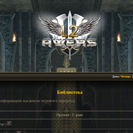
День:
Четверг
Библиотека
 информацию касаемую игрового процесса
Оружие - C ранг
erge
)