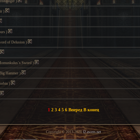
ormbringer
)
ir
)
burs
)
word of Delusion
)
Homunkulus`s Sword
)
(Big Hammer
)
Corbin
)
1
2
3
4
5
6
Вперед
В конец
Copyright © 2013-2026
l2.awers.net